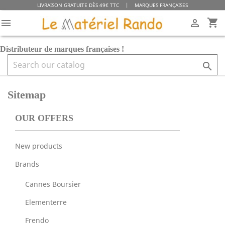
LIVRAISON GRATUITE DÈS 49€ TTC
|
MARQUES FRANÇAISES
shopping_cart


Distributeur de marques françaises !

Sitemap
OUR OFFERS
New products
Brands
Cannes Boursier
Elementerre
Frendo