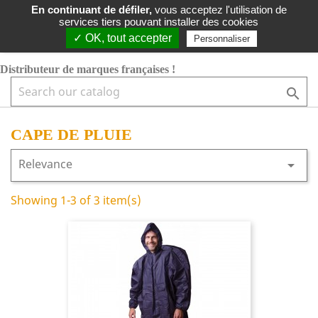
LIVRAISON GRATUITE DÈS 49€ TTC
|
MARQUES FRANÇAISES
En continuant de défiler,
vous acceptez l'utilisation de
services tiers pouvant installer des cookies
shopping_cart


✓ OK, tout accepter
Personnaliser
Distributeur de marques françaises !

CAPE DE PLUIE
Relevance

Showing 1-3 of 3 item(s)