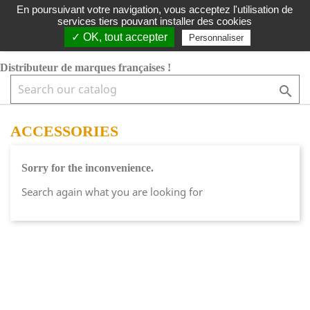
LIVRAISON GRATUITE DÈS 49€ TTC
|
MARQUES FRANÇAISES
En poursuivant votre navigation, vous acceptez l'utilisation de
services tiers pouvant installer des cookies
shopping_cart


✓ OK, tout accepter
Personnaliser
Distributeur de marques françaises !

ACCESSORIES
Sorry for the inconvenience.
Search again what you are looking for