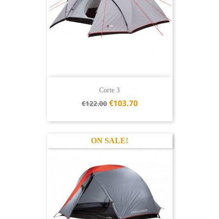
Corte 3
Regular
€103.70
€122.00
price
ON SALE!