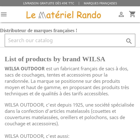
LIVRAISON GRATUITE DÈS 49€ TTC
|
MARQUES FRANÇAISES
shopping_cart


Distributeur de marques françaises !

List of products by brand WILSA
WILSA OUTDOOR
est un fabricant français de sacs à dos,
sacs de couchages, tentes et accessoires pour la
randonnée. La marque se positionne sur des produits
moyen et haut de gamme, en proposant des produits très
techniques et de qualités à des tarifs accessibles.
WILSA OUTDOOR, c’est depuis 1925, une société spécialisée
dans la confection d’articles matelassés (couettes et
couvertures matelassées, oreillers et polochons, sacs de
couchage et accessoires).
WILSA OUTDOOR, c’est aussi: