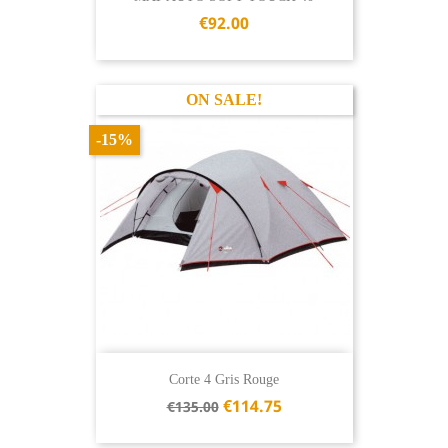
€92.00
ON SALE!
-15%
Corte 4 Gris Rouge
Regular
€114.75
€135.00
price