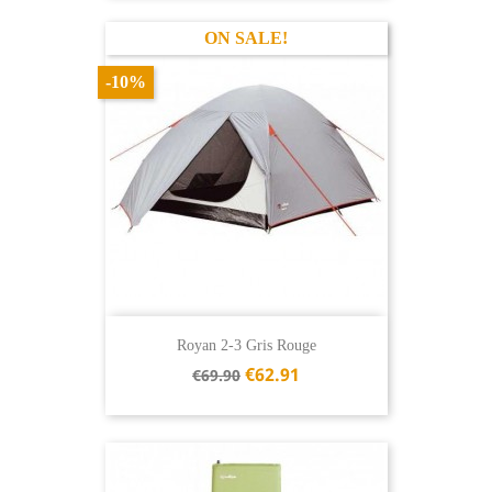
ON SALE!
-10%
Royan 2-3 Gris Rouge
Regular
€62.91
€69.90
price